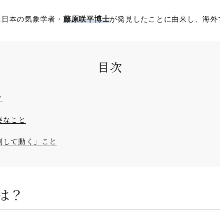
に日本の気象学者・
藤原咲平博士
が発見したことに由来し、海外でも「Fu
目次
？
要なこと
測して動く」こと
は？