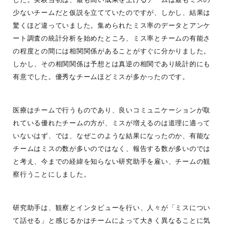
した。実験当初は、最も高い成果を上げるチームは最もミスの
少ないチームだと仮説を立てていたのですが、しかし、結果は
驚くほど違っていました。集められたミス率のデータとアンケ
ート調査の統計分析を始めたところ、ミス率とチームの有能さ
の程度との間には相関関係があることがすぐに分かりました。
しかし、その相関関係は予想とは真逆の相関であり統計的にも
有意でした。優秀なチームほどミスが多かったのです。
医療はチームで行うものであり、良いコミュニケーションが取
れている優れたチームの方が、ミスが増えるのは道理に適って
いないはず、では、なぜこのような結果になったのか、有能な
チームはミスの数が多いのではなく、報告する数が多いのでは
と考え、今までの経緯を知らない研究助手を雇い、チームの観
察行うことにしました。
研究助手は、観察とインタビューを行い、人々が「ミスについ
て話せる」と感じるかはチームによって大きく異なることに気