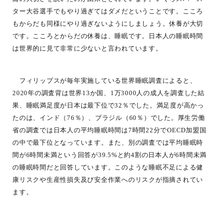
ター大谷選手でもやり過ぎてはダメだということです。こころ
もからだも同様にやり過ぎないようにしましょう。休養が大切
です。こころとからだの休養は、睡眠です。日本人の睡眠時間
は世界的に見て非常に少ないと言われています。
フィリップスが毎年実施している世界睡眠調査によると、
2020年の調査背は世界13か国、1万3000人の成人を調査した結
果、睡眠満足度が日本は最下位で32％でした。満足度が高かっ
たのは、インド（76％）、ブラジル（60％）でした。厚生労働
省の調査では日本人の平均睡眠時間は7時間22分でOECD加盟国
の中で最下位となっています。また、別の調査では平均睡眠時
間が6時間未満という回答が39.5%と約4割の日本人が6時間未満
の睡眠時間だと回答しています。このような睡眠不足による健
康リスクや生産性損失及び安全作業へのリスクが指摘されてい
ます。