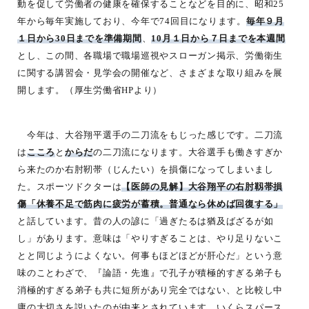
動を促して労働者の健康を確保することなどを目的に、昭和25
年から毎年実施しており、今年で74回目になります。
毎年９月
１日から30日までを準備期間
、
10月１日から７日までを本週間
とし、この間、各職場で職場巡視やスローガン掲示、労働衛生
に関する講習会・見学会の開催など、さまざまな取り組みを展
開します。（厚生労働省HPより）
今年は、大谷翔平選手の二刀流をもじった感じです。二刀流
は
こころ
と
からだ
の二刀流になります。大谷選手も働きすぎか
ら来たのか
右肘
靭帯（じんたい）を損傷になってしまいまし
た。スポーツドクターは
【医師の見解】大谷翔平の右肘靱帯損
傷「休養不足で筋肉に疲労が蓄積。普通なら休めば回復する」
と話しています。昔の人の諺に「過ぎたるは猶及ばざるが如
し」があります。意味は「やりすぎることは、やり足りないこ
とと同じようによくない。何事もほどほどが肝心だ」という意
味のことわざで、『論語・先進』で孔子が積極的すぎる弟子も
消極的すぎる弟子も共に短所があり完全ではない、と比較し中
庸の大切さを説いたのが由来とされています。いくらスパース