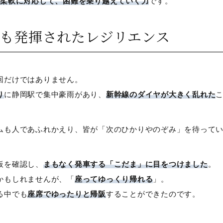
柔軟に対応して、困難を乗り越えていく力
です。
でも発揮されたレジリエンス
回だけではありません。
り
に静岡駅で集中豪雨があり、
新幹線のダイヤが大きく乱れた
ムも人であふれかえり、皆が「次のひかりやのぞみ」を待って
板を確認し、
まもなく発車する「こだま」に目をつけました
。
かもしれませんが、「
座ってゆっくり帰れる
」。
る中でも
座席でゆったりと帰阪
することができたのです。