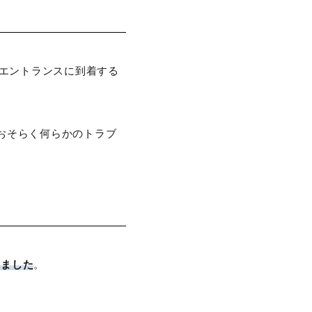
のエントランスに到着する
おそらく何らかのトラブ
えました
。