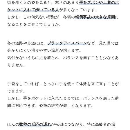
街を歩く人の姿を見ると、寒さのあまり
手をズボンや上着のポ
ケットに入れて歩いている人
が多くなっています。
しかし、この何気ない行動が、冬場の
転倒事故の大きな原因
に
なることをご存じでしょうか。
冬の道路や歩道には、
ブラックアイスバーン
など、見た目では
分かりにくい滑りやすい場所が増えます。
気付かないうちに足を取られ、バランスを崩すことも少なくあ
りません。
手袋をしていれば、とっさに手を使って体勢を立て直すことが
できます。
しかし、手をポケットに入れたままでは、バランスを崩した瞬
間に対応できず、姿勢の維持が難しくなります。
ほんの
数秒の反応の遅れ
が転倒につながり、特に高齢者の場