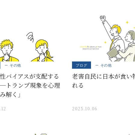
その他
ブログ
その他
性バイアスが支配する
老害自民に日本が食い
─トランプ現象を心理
れる
み解く」
.12
2025.10.06