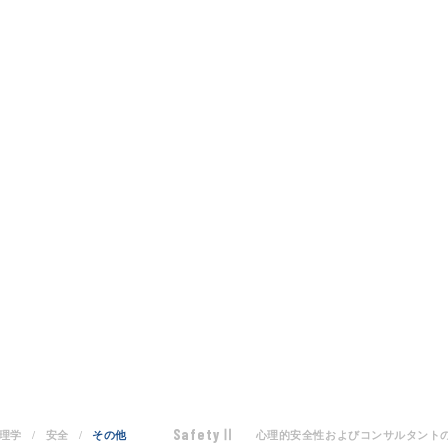
SafetyⅡ
理学
安全
その他
心理的安全性およびコンサルタント