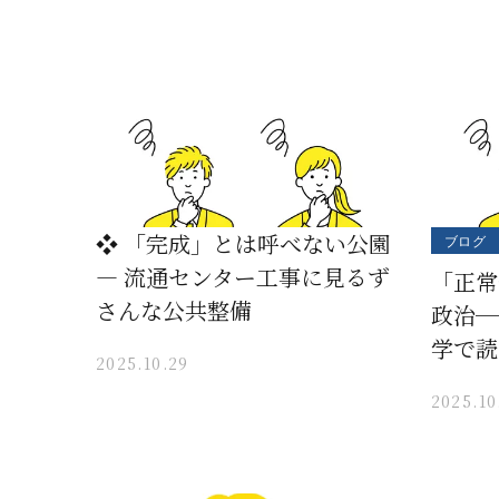
❖ 「完成」とは呼べない公園
ブログ
― 流通センター工事に見るず
「正常
さんな公共整備
政治─
学で読
2025.10.29
2025.10