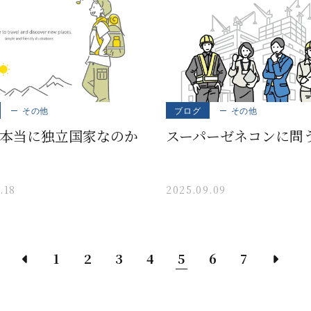
その他
ブログ
その他
本当に独立国家なのか
スーパーゼネコンに問
.18
2025.09.09
1
2
3
4
5
6
7