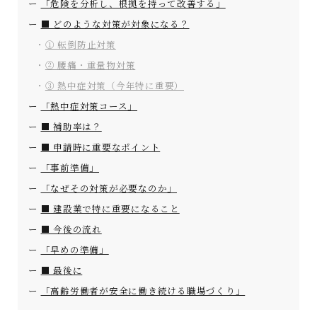
「危険を分析し、根拠を持って改善する」
■ どのような対策が対象になる？
① 転倒防止対策
② 腰痛・重量物対策
③ 熱中症対策（今年特に重要）
「熱中症対策コース」
■ 補助率は？
■ 申請時に重要なポイント
「事前準備」
「なぜその対策が必要なのか」
■ 建設業で特に重要になること
■ 今後の流れ
「早めの準備」
■ 最後に
「高齢労働者が安全に働き続ける職場づくり」