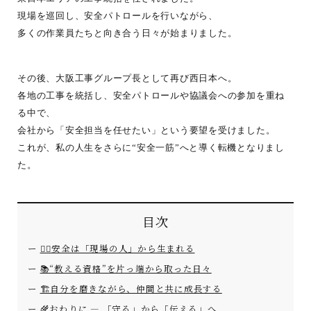
現場を巡回し、安全パトロールを行いながら、
多くの作業員たちと向き合う日々が始まりました。
その後、大阪工事グループ長として再び西日本へ。
各地の工事を統括し、安全パトロールや協議会への参加を重ね
る中で、
会社から「安全担当を任せたい」という要望を受けました。
これが、私の人生をさらに“安全一筋”へと導く転機となりまし
た。
目次
👷‍♂️安全は「現場の人」から生まれる
📚“教える資格”を片っ端から取った日々
🏗️自分を磨きながら、仲間と共に成長する
🌾おわりに ― 「守る」から「伝える」へ